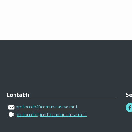
Contatti
Se
protocollo@comune.arese.mi.it
protocollo@cert.comune.arese.mi.it