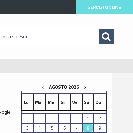
SERVIZI ONLINE
<
AGOSTO 2026
>
Lu
Ma
Me
Gi
Ve
Sa
Do
ologie
1
2
3
4
5
6
7
8
9