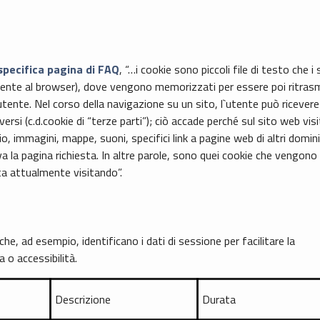
 specifica pagina di FAQ
, “…i cookie sono piccoli file di testo che i s
tamente al browser), dove vengono memorizzati per essere poi ritras
utente. Nel corso della navigazione su un sito, l`utente può ricevere
ersi (c.d.cookie di “terze parti”); ciò accade perché sul sito web vis
immagini, mappe, suoni, specifici link a pagine web di altri domin
ova la pagina richiesta. In altre parole, sono quei cookie che vengono
ta attualmente visitando”.
 che, ad esempio, identificano i dati di sessione per facilitare la
 o accessibilità.
Descrizione
Durata