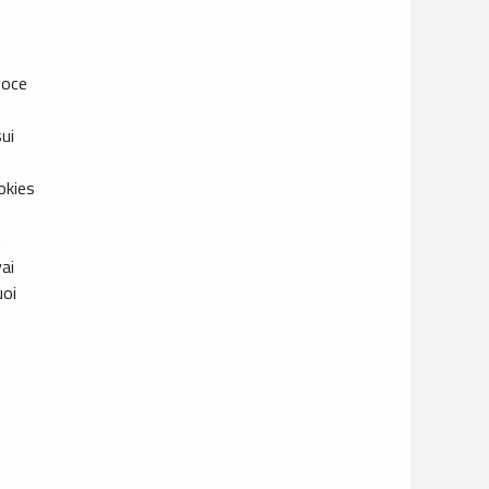
voce
sui
ookies
e
vai
uoi