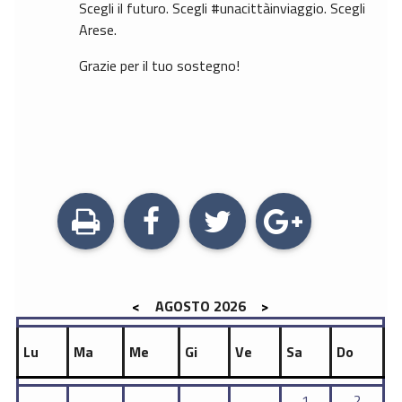
Scegli il futuro. Scegli #unacittàinviaggio. Scegli
Arese.
Grazie per il tuo sostegno!
STAMPA
<
AGOSTO 2026
>
Lu
Ma
Me
Gi
Ve
Sa
Do
1
2