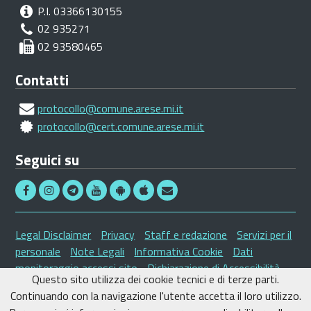
P.I. 03366130155
02 935271
02 93580465
Contatti
protocollo@comune.arese.mi.it
protocollo@cert.comune.arese.mi.it
Seguici su
Legal Disclaimer
Privacy
Staff e redazione
Servizi per il
personale
Note Legali
Informativa Cookie
Dati
monitoraggio accessi sito
Dichiarazione di Accessibilità
Questo sito utilizza dei cookie tecnici e di terze parti.
2008 - 2026 Comune di Arese - Tutti i diritti riservati
Continuando con la navigazione l'utente accetta il loro utilizzo.
- Sviluppo a cura di
SI.net Servizi