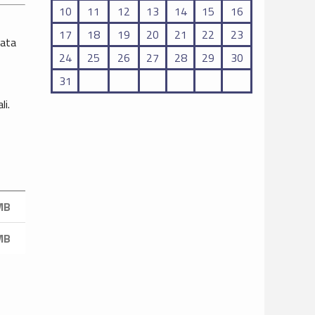
10
11
12
13
14
15
16
17
18
19
20
21
22
23
iata
24
25
26
27
28
29
30
31
li.
MB
MB