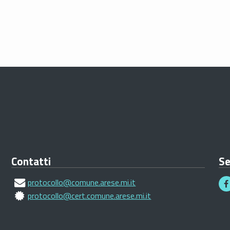
Contatti
Se
protocollo@comune.arese.mi.it
protocollo@cert.comune.arese.mi.it