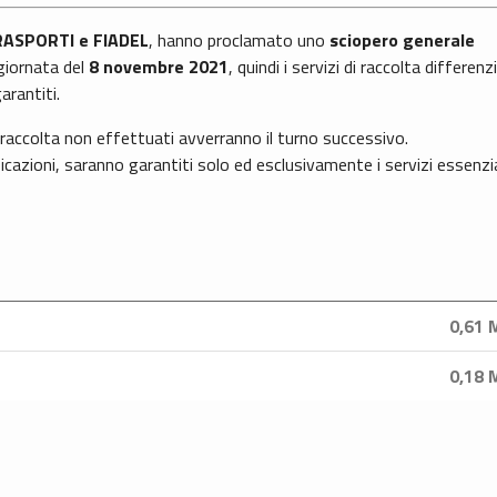
TRASPORTI e FIADEL
, hanno proclamato uno
sciopero generale
 giornata del
8 novembre
2021
, quindi i servizi di raccolta differenz
arantiti.
i raccolta non effettuati avverranno il turno successivo.
azioni, saranno garantiti solo ed esclusivamente i servizi essenzia
0,61 
0,18 