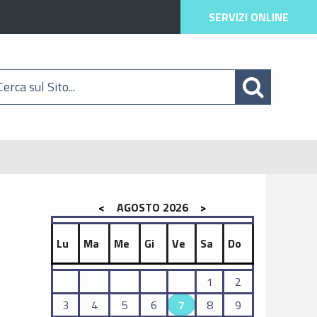
SERVIZI ONLINE
<
AGOSTO 2026
>
Lu
Ma
Me
Gi
Ve
Sa
Do
1
2
3
4
5
6
7
8
9