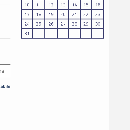
10
11
12
13
14
15
16
17
18
19
20
21
22
23
24
25
26
27
28
29
30
31
MB
abile