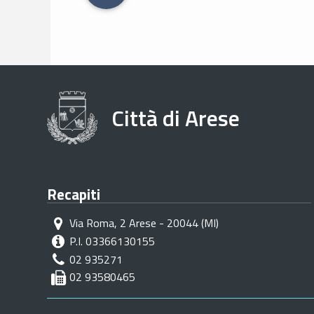
STAMPA
Città di Arese
Recapiti
Via Roma, 2 Arese - 20044 (MI)
P.I. 03366130155
02 935271
02 93580465