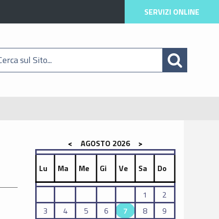
SERVIZI ONLINE
<
AGOSTO 2026
>
Lu
Ma
Me
Gi
Ve
Sa
Do
1
2
3
4
5
6
7
8
9